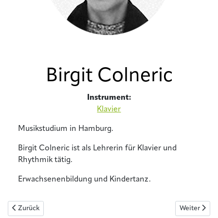
Birgit Colneric
Instrument:
Klavier
Musikstudium in Hamburg.
Birgit Colneric ist als Lehrerin für Klavier und
Rhythmik tätig.
Erwachsenenbildung und Kindertanz.
Vorheriger Beitrag: Christian Ribas
Nächster Bei
Zurück
Weiter